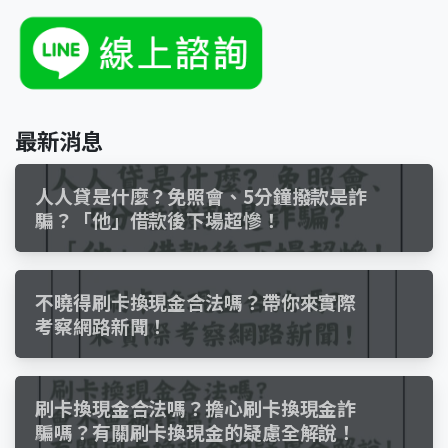
最新消息
人人貸是什麼？免照會、5分鐘撥款是詐
騙？「他」借款後下場超慘！
不曉得刷卡換現金合法嗎？帶你來實際
考察網路新聞！
刷卡換現金合法嗎？擔心刷卡換現金詐
騙嗎？有關刷卡換現金的疑慮全解說！